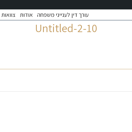
עורך דין לענייני משפחה
אודות
צוואות
Untitled-2-10
ר גירושין
צוואות וייפוי כוח מתמשך
הסכמים
א