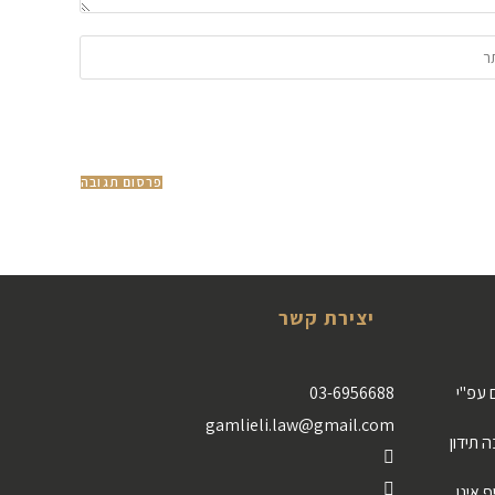
יצירת קשר
 עפ"י
03-6956688
gamlieli.law@gmail.com
 תידון
 אינו