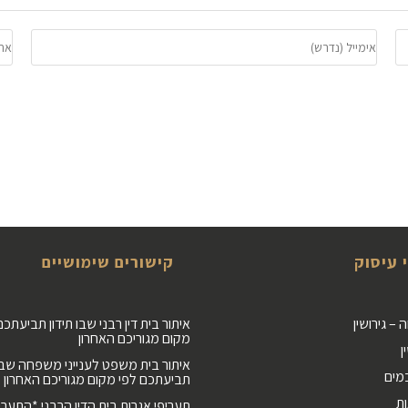
הבאה שאגיב.
 עיסוק
קישורים שימושיים
– גירושין
איתור בית דין רבני שבו תידון תביעתכם
מקום מגוריכם האחרון
ן
איתור בית משפט לענייני משפחה שבה
מים
תביעתכם לפי מקום מגוריכם האחרון
ות
תעריפי אגרות בית הדין הרבני *התעריף