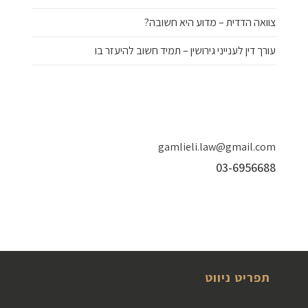
צוואה הדדית – מדוע היא חשובה?
עורך דין לענייני גירושין – תמיד חשוב להיעזר בו
gamlieli.law@gmail.com
03-6956688
תפריט ניווט