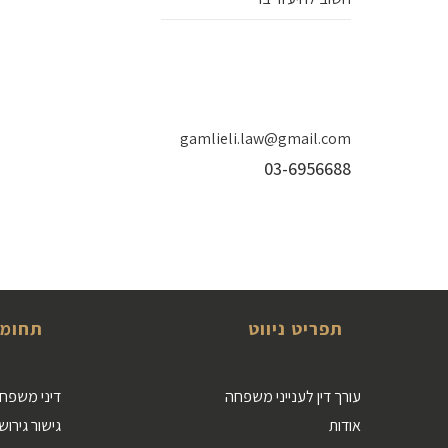
gamlieli.law@gmail.com
03-6956688
תפריט ניווט
תחומי
עורך דין לענייני משפחה
דיני משפחה 
אודות
גישור גירושי