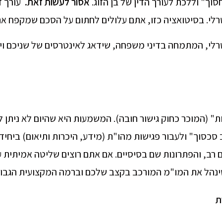
וך" וללכת לעורך הדין של בן הזוג.
אסור לעשות זאת
.
עורך ד
יטרלי. בסיטואציה כזו, אתם עלולים לחתום על הסכם שמקפח א
לי, המתמחה בדיני משפחה, שידאג לאינטרסים של שניכם ויב
דיינויות" (המוכר כחוק גישור חובה). המשמעות היא שהיום לא נית
כסוך" ולעבור פגישות מהו"ת (מידע, היכרות ותיאום) ביחידת
 רב, והפתרונות שם בסיסיים. אם אתם רוצים שליטה אמיתית 
 שינהל את המו"מ המורכב בקצב שלכם וברמה המקצועית הגבוה
ת