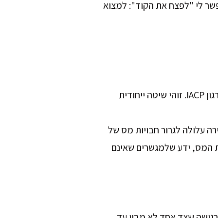
שר לי "לפצח את הקוד": למצוא
הוכשרתי לפי הסטנדרטים הבינלאומיים של ארגון IACP. זוהי שיטה ייחודית
רה עלולה לגרור חבויות מס של
ת המס, ידע שלמגשרים שאינם
מרגישה שצד אחד לא מבין עד