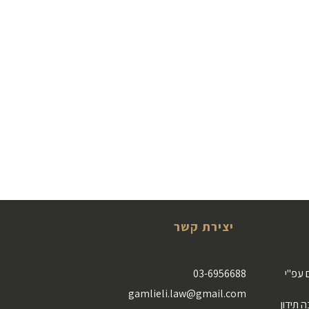
יצירת קשר
 עפ"י
03-6956688
gamlieli.law@gmail.com
 תידון